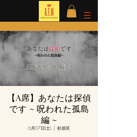
【A席】あなたは探偵
です ~ 呪われた孤島
編 ~
6月07日(土)
  |  
杉並区