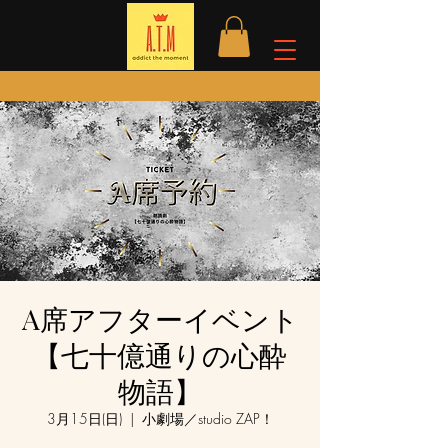
A席アフターイベント
【七十億通りの心酔
物語】
3月15日(日)
  |  
小劇場／studio ZAP！