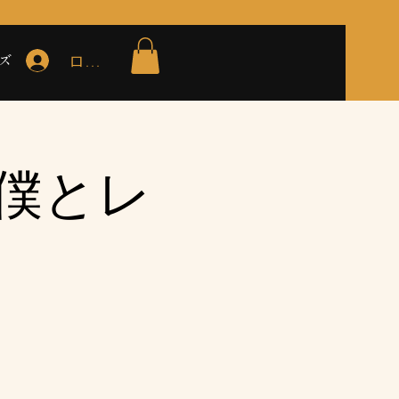
ズ
ログイン
僕とレ