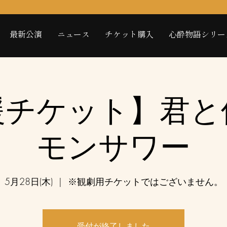
最新公演
ニュース
チケット購入
心酔物語シリー
援チケット】君と
モンサワー
5月28日(木)
  |  
※観劇用チケットではございません。
受付が終了しました