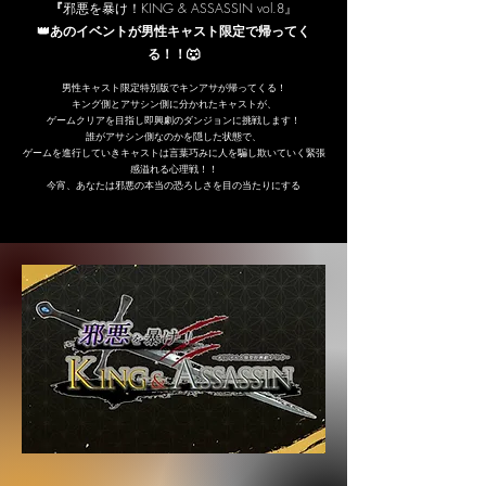
邪悪を暴け！KING & ASSASSIN vol.8』
『
👑あのイベントが男性キャスト限定で帰ってく
る！！🐺
男性キャスト限定特別版でキンアサが帰ってくる！
キング側とアサシン側に分かれたキャストが、
ゲームクリアを目指し即興劇のダンジョンに挑戦します！
誰がアサシン側なのかを隠した状態で、
ゲームを進行していきキャストは言葉巧みに
人を騙し欺いていく緊張
感溢れる心理戦！！
今宵、あなたは邪悪の本当の恐ろしさを目の当たりにする