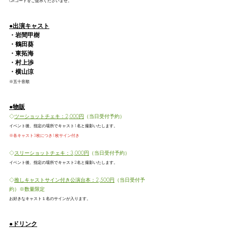
QRコードをご提示くださいませ。
●出演キャスト
・岩間甲樹
・鶴田葵
・東拓海
・村上渉
・横山涼
※五十音順
●物販
◇
ツーショットチェキ：2,000円
（当日受付予約）
イベント後、指定の場所でキャスト1名と撮影いたします。
※各キャスト3枚につき1枚サイン付き
◇
スリーショットチェキ：3,000円
（当日受付予約）
イベント後、指定の場所でキャスト2名と撮影いたします。
◇
推しキャストサイン付き公演台本：2,500円
（当日受付予
約）※数量限定
お好きなキャスト１名のサインが入ります。
●ドリンク