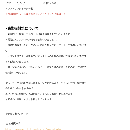
ソフトドリンク　　　　　　各種  500円
※ワンドリンクオーダー制
※朗読劇のチケットをお持ち頂くとワンドリンク無料！！
●感染症対策について
・劇場内は、換気、アルコール消毒を徹底させていただきます。
・受付にて、アルコール消毒をお願いいたします。
・お席に着きましたら、なるべく私語を慎んでいただくようご協力くださいま
せ。
・イベント後のチェキ撮影ではキャストへの直接の接触はご遠慮いただきます
ようお願いいたします。
・他、安全にイベントが行われるよう、対策を進めて参りますので、ご協力の
程お願いいたします。
少しでも、全てのお客様に満足していただけるよう、キャスト一同、精一杯努
めさせていただきますので、 
上記内容のご理解とご協力のほど、よろしくお願い申し上げます。
お客様のご来場、心よりお待ちしております。
●企画/制作 A.T.M
☆公式HP
https://atmstagestaff.wixsite.com/websiteatm