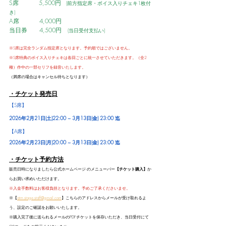
S席　　    5,500円
　(前方指定席・ボイス入りチェキ1枚付
き)
A席　       4,000円   
当日券　   4,500円　
(当日受付支払い)
※S席は完全ランダム指定席となります。予約順ではございません。
※S席特典のボイス入りチェキは各回ごとに統一させていただきます。（全2
種）作中の一部セリフを録音いたします。
（満席の場合はキャンセル待ちとなります）
・チケット発売日
【S席】
2026年2月21日(土)22:00 ~ 3月13日(金) 23:00 迄
【A席】
2026年2月23日(月)20:00 ~ 3月13日(金) 23:00 迄
・チケット予約方法
販売日時になりましたら公式ホームページ のメニューバー
【チケット購入】
か
らお買い求めいただけます。
※入金手数料はお客様負担となります。予めご了承くださいませ。
※【
atm.stage.staff@gmail.com
】こちらのアドレスからメールが受け取れるよ
う、設定のご確認をお願いいたします。
※購入完了後に送られるメールのPDFチケットを保存いただき、当日受付にて