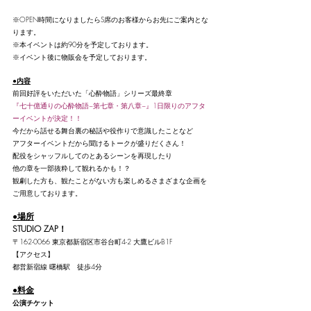
​※OPEN時間になりましたらS席のお客様からお先にご案内とな
ります。
※本イベントは約90分を予定しております。
※イベント後に物販会を予定しております。
●内容
前回好評をいただいた「心酔物語」シリーズ最終章
『七十億通りの心酔物語~第七章・第八章~』1日限りのアフタ
ーイベントが決定！！
今だから話せる舞台裏の秘話や役作りで意識したことなど
アフターイベントだから聞けるトークが盛りだくさん！
配役をシャッフルしてのとあるシーンを再現したり
他の章を一部抜粋して観れるかも！？
観劇した方も、観たことがない方も楽しめるさまざまな企画を
ご用意しております。
●場所
STUDIO ZAP！
〒162-0066 東京都新宿区市谷台町4-2 大鷹ビルB1F
【アクセス】
都営新宿線 曙橋駅　徒歩4分
●料金
公演チケット