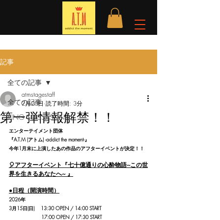
記事
全ての記事
atmstagestaff
全ての記事
2月20日
読了時間: 3分
第一弾情報解禁！！
KING $ ASSASSIN
エンターテイメント団体
『A.T.M (アトム) -addict the moment-』
今年1月末に上演したあの作品のアフターイベントが決定！！
🎈アフターイベント『七十億通りの心酔物語~この世
界を生きるあなたへ~ 』
●日程（開演時間）
2026年
3月15日(日)　 13:30 OPEN / 14:00 START 
　　　            17:00 OPEN / 17:30 START