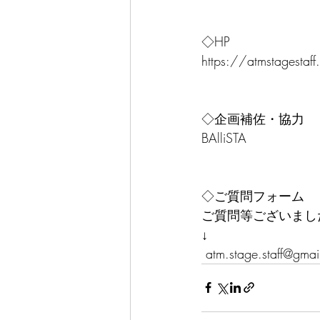
◇HP
https://atmstagestaf
◇企画補佐・協力
BAlliSTA
◇ご質問フォーム
ご質問等ございまし
↓
 atm.stage.staff@gma