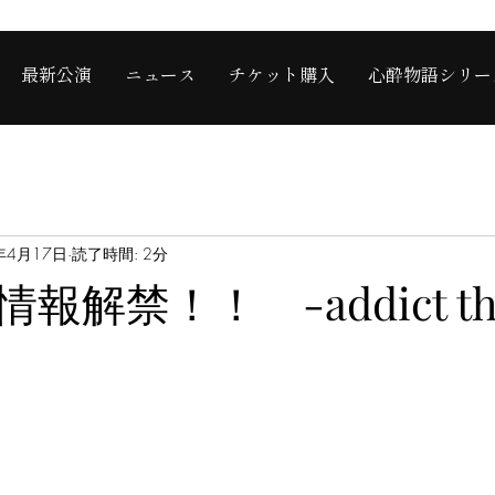
最新公演
ニュース
チケット購入
心酔物語シリー
年4月17日
読了時間: 2分
報解禁！！ -addict th